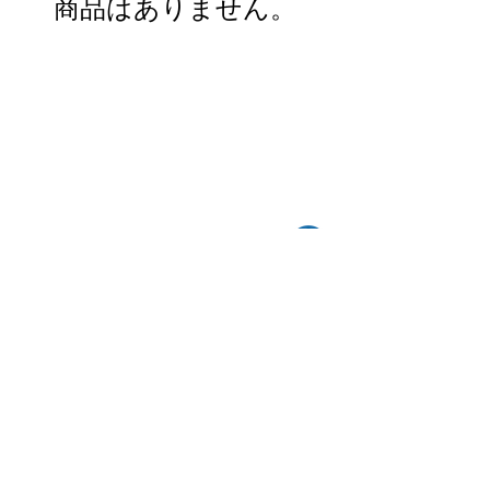
商品はありません。
〒541-0056
​大阪府大阪市中央区久太郎町4-2-15
星和CITY B.L.D御堂 9F
Copyright©︎2021sail inc.All Rights Reserved.