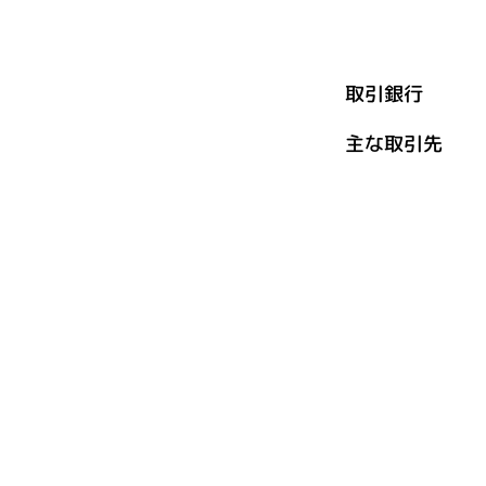
物販用商
取引銀行 
主な取引先 
（株）ハ