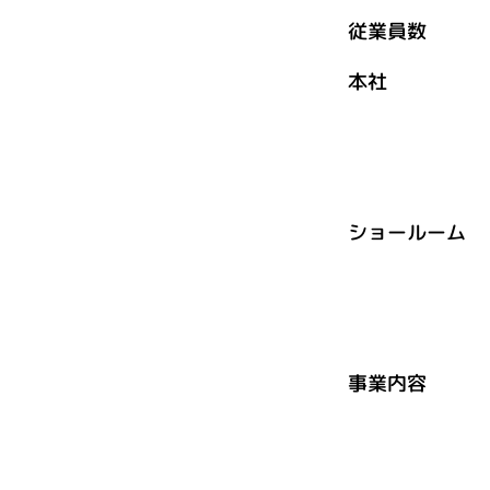
従業員数 
本社 〒5
大阪府大阪
星和CITY
ショールーム 
大阪府大阪
マエダ
事業内容 輸
アミュー
企画・