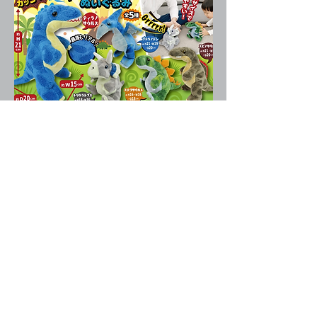
キッズダイナソーぬいぐるみ
リアルかわいい恐竜ぬいぐるみ。
​ごっこ遊びに
ちょうどいいサイズです。