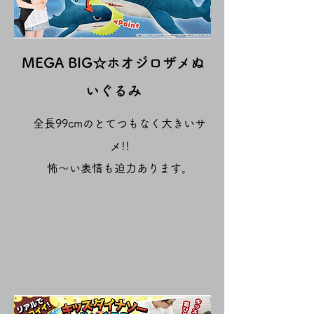
MEGA BIG☆ホオジロザメぬ
いぐるみ
全長99cmのとてつもなく大きいサ
メ!!
​怖〜い表情も迫力あります。