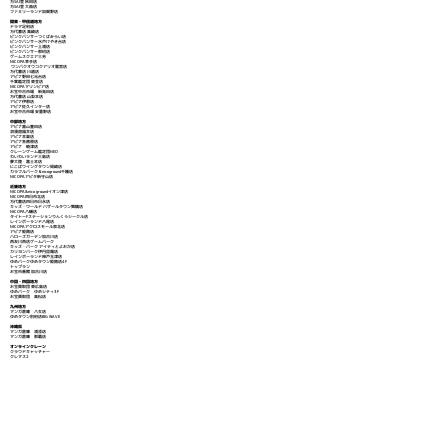
万SAI堂 秋田店
万SAI堂 大曲店
ファミリーランド加賀野店
関東・甲信越地方
ドラマ足利店
万代書店 高崎店
ピンクパンサーつくばみらい店
ピンクパンサー水戸けやき台店
ピンクパンサー土浦店
ピンクパンサー那珂店
ゲームスクエア三芳
NICOPA幸手店
ワンパクオウコクアリオ鷲宮店
万代書店 川越店
アピナ野田七光台店
千葉鑑定団 東金店
NICOPAマリンピア店
お宝中古市場 新発田店
万代書店 山梨本店
アピナ伊那店
アピナ佐久インター店
お宝中古市場 安曇野店
中部地方
アピナ富山豊田店
浪漫遊福井店
アピナ本巣店
アピナ各務原店
アピナ 焼津店
クレーンゲーム鑑定団NEO
わいわいランド三島店
夢大陸 富士本店
にこぱウイングタウン岡崎店
カラフルパーク＆nicoground千種店
NICOPAアピタ新守山店
近畿地方
NICOPA&nico groundイオン津店
NICOPA四日市北店
万代書店四日市日永店
キッズ・ワールド バザールタウン舞鶴店
NICOPA八幡店
タイトーFステーションりんくうシークル店
レインボーランド八尾店
NICOPAアクロスモール泉北店
アピナ姫路店
ハローズガーデン加古川店
西友川西店ゲームパーク
キッズ・パーク アイティとよおか店
カリヨンパーク伊丹昆陽店
レインボーランド神戸玉津店
ゆめパークゆめタウン姫路店4F
トップラン
お宝市番館 加古川店
中国・四国地方
お宝買取団 東広島店
ゆめパーク ゆめシティ3F
お宝買取団 高松店
九州地方
マンガ倉庫 八女店
ゆめタウン別府店BIG WAVE
沖縄県
マンガ倉庫 浦添店
マンガ倉庫 那覇店
オンラインクレーン
クラウドキャッチャー
クレマス2