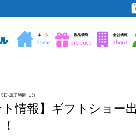
月5日
読了時間: 1分
ント情報】ギフトショー
 ！