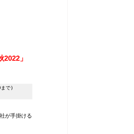
2022」
0まで)

社が手掛ける