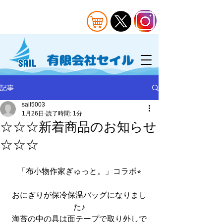
記事
sail5003
1月26日
読了時間: 1分
☆☆☆新着商品のお知らせ
☆☆☆
「布小物作家ぎゅっと。」コラボ⭐︎
おにぎりが保冷保温バッグになりまし
た♪
海苔の中の具は面テープで取り外しで