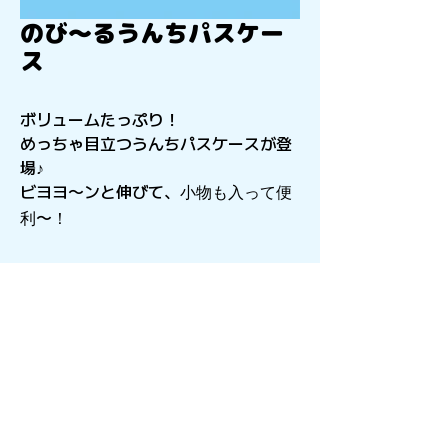
のび〜るうんちパスケー
ス
ボリュームたっぷり！
めっちゃ目立つうんちパスケースが登
場♪
ビヨヨ〜ンと伸びて、
小物も入って便
利〜！
〒541-0056
​大阪府大阪市中央区久太郎町4-2-15
星和CITY B.L.D御堂 9F
Copyright©︎2021sail inc.All Rights Reserved.