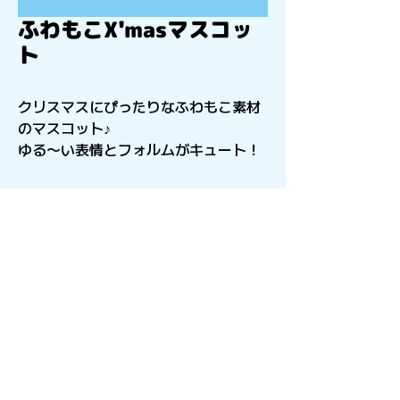
ふわもこX'masマスコッ
ト
クリスマスにぴったりなふわもこ素材
のマスコット♪
ゆる〜い表情とフォルムがキュート！
〒541-0056
​大阪府大阪市中央区久太郎町4-2-15
星和CITY B.L.D御堂 9F
Copyright©︎2021sail inc.All Rights Reserved.