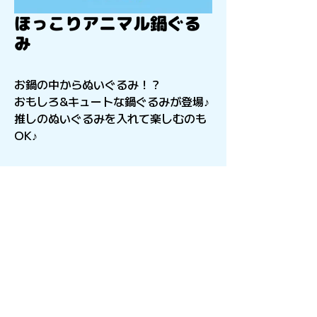
ほっこりアニマル鍋ぐる
み
お鍋の中からぬいぐるみ！？
おもしろ&キュートな鍋ぐるみが登場♪
推しのぬいぐるみを入れて楽しむのも
OK♪
〒541-0056
​大阪府大阪市中央区久太郎町4-2-15
星和CITY B.L.D御堂 9F
Copyright©︎2021sail inc.All Rights Reserved.