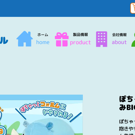
ぽち
みBI
ぽちゃ
抱きや