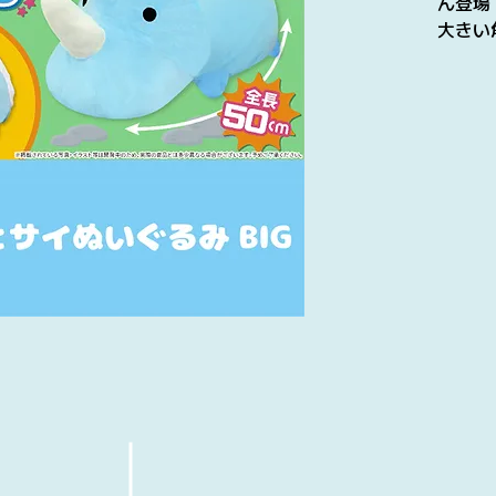
ん登場
大きい