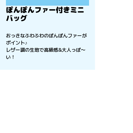
ぽんぽんファー付きミニ
バッグ
おっきなふわふわのぽんぽんファーが
ポイント♪
レザー調の生地で高級感&大人っぽ〜
い！
〒541-0056
​大阪府大阪市中央区久太郎町4-2-15
星和CITY B.L.D御堂 9F
Copyright©︎2021sail inc.All Rights Reserved.