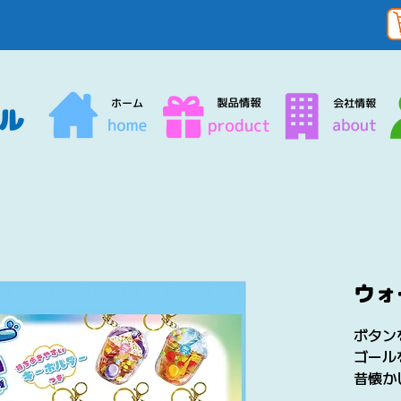
ウォ
ボタン
ゴール
昔懐か