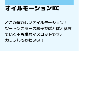
オイルモーションKC
どこか懐かしいオイルモーション！
ツートンカラーの粒子がぽとぽと落ち
ていく不思議なマスコットです♪
カラフルでかわいい！
〒541-0056
​大阪府大阪市中央区久太郎町4-2-15
星和CITY B.L.D御堂 9F
Copyright©︎2021sail inc.All Rights Reserved.