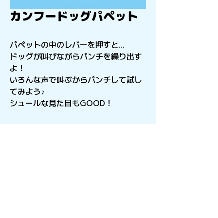
カンフードッグパペット
パペットの中のレバーを押すと...
ドッグが叫びながらパンチを繰り出す
よ！
いろんな声で叫ぶからパンチして試し
てみよう♪
シュールな見た目もGOOD！
〒541-0056
​大阪府大阪市中央区久太郎町4-2-15
星和CITY B.L.D御堂 9F
Copyright©︎2021sail inc.All Rights Reserved.