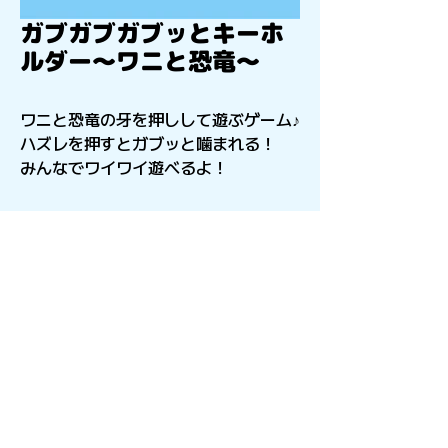
ガブガブガブッとキーホ
ルダー～ワニと恐竜～
ワニと恐竜の牙を押しして遊ぶゲーム♪
ハズレを押すとガブッと噛まれる！
みんなでワイワイ遊べるよ！
〒541-0056
​大阪府大阪市中央区久太郎町4-2-15
星和CITY B.L.D御堂 9F
Copyright©︎2021sail inc.All Rights Reserved.