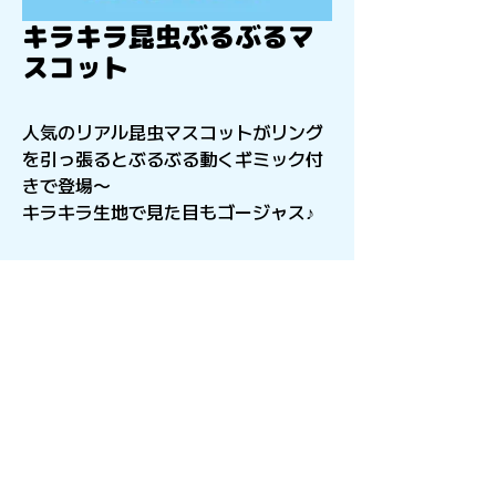
キラキラ昆虫ぶるぶるマ
スコット
人気のリアル昆虫マスコットがリング
を引っ張るとぶるぶる動くギミック付
きで登場〜
キラキラ生地で見た目もゴージャス♪
〒541-0056
​大阪府大阪市中央区久太郎町4-2-15
星和CITY B.L.D御堂 9F
Copyright©︎2021sail inc.All Rights Reserved.