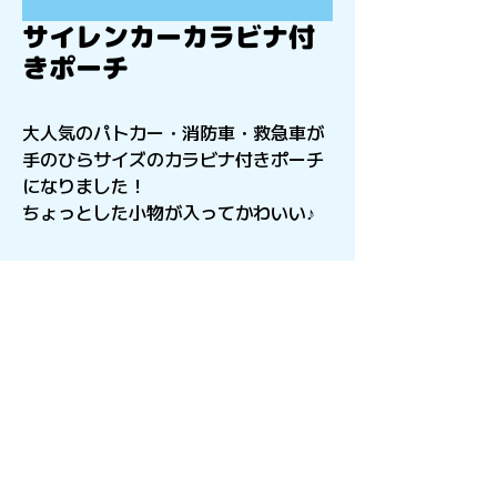
サイレンカーカラビナ付
きポーチ
大人気のパトカー・消防車・救急車が
手のひらサイズのカラビナ付きポーチ
になりました！
ちょっとした小物が入ってかわいい♪
〒541-0056
​大阪府大阪市中央区久太郎町4-2-15
星和CITY B.L.D御堂 9F
Copyright©︎2021sail inc.All Rights Reserved.