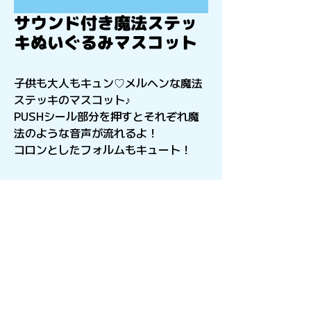
サウンド付き魔法ステッ
キぬいぐるみマスコット
子供も大人もキュン♡メルヘンな魔法
ステッキのマスコット♪
PUSHシール部分を押すとそれぞれ魔
法のような音声が流れるよ！
コロンとしたフォルムもキュート！
〒541-0056
​大阪府大阪市中央区久太郎町4-2-15
星和CITY B.L.D御堂 9F
Copyright©︎2021sail inc.All Rights Reserved.