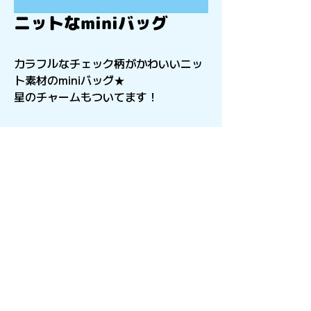
ニットなminiバッグ
カラフルなチェック柄がかわいいニッ
ト素材のminiバッグ★
星のチャームもついてます！
〒541-0056
​大阪府大阪市中央区久太郎町4-2-15
星和CITY B.L.D御堂 9F
Copyright©︎2021sail inc.All Rights Reserved.