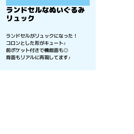
ランドセルなぬいぐるみ
リュック
ランドセルがリュックになった！
コロンとした形がキュート♪
前ポケット付きで機能面も◎
背面もリアルに再現してます♪
〒541-0056
​大阪府大阪市中央区久太郎町4-2-15
星和CITY B.L.D御堂 9F
Copyright©︎2021sail inc.All Rights Reserved.