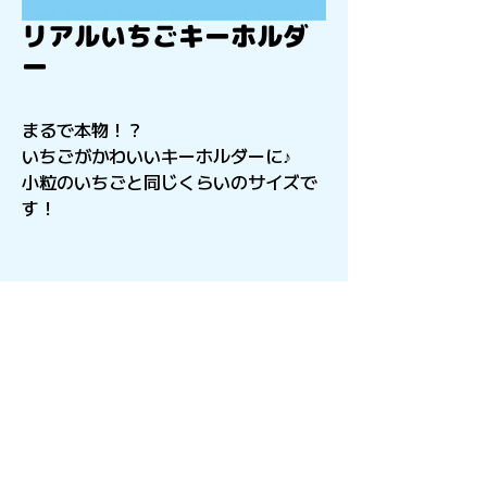
リアルいちごキーホルダ
ー
まるで本物！？
いちごがかわいいキーホルダーに♪
小粒のいちごと同じくらいのサイズで
す！
〒541-0056
​大阪府大阪市中央区久太郎町4-2-15
星和CITY B.L.D御堂 9F
Copyright©︎2021sail inc.All Rights Reserved.