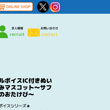
ルボイスIC付きぬい
みマスコット～サフ
のおたけび～
ボイスシリーズ★