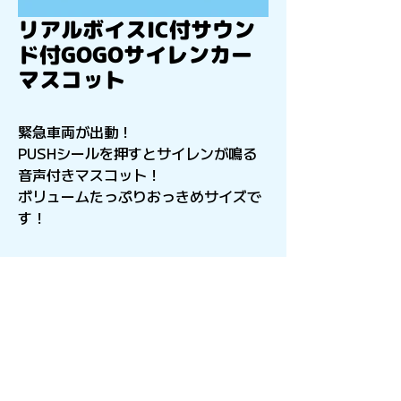
リアルボイスIC付サウン
ド付GOGOサイレンカー
マスコット
緊急車両が出動！
PUSHシールを押すとサイレンが鳴る
音声付きマスコット！
ボリュームたっぷりおっきめサイズで
す！
〒541-0056
​大阪府大阪市中央区久太郎町4-2-15
星和CITY B.L.D御堂 9F