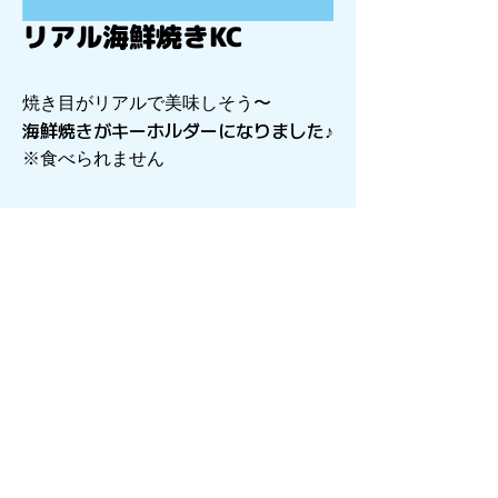
リアル海鮮焼きKC
焼き目がリアルで美味しそう〜
海鮮焼きがキーホルダーになりました♪
※食べられません
〒541-0056
​大阪府大阪市中央区久太郎町4-2-15
星和CITY B.L.D御堂 9F
Copyright©︎2021sail inc.All Rights Reserved.