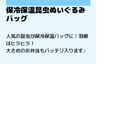
保冷保温昆虫ぬいぐるみ
バッグ
人気の昆虫が保冷保温バッグに！羽根
はヒラヒラ！
大きめのお弁当もバッチリ入ります♪
〒541-0056
​大阪府大阪市中央区久太郎町4-2-15
星和CITY B.L.D御堂 9F
Copyright©︎2021sail inc.All Rights Reserved.