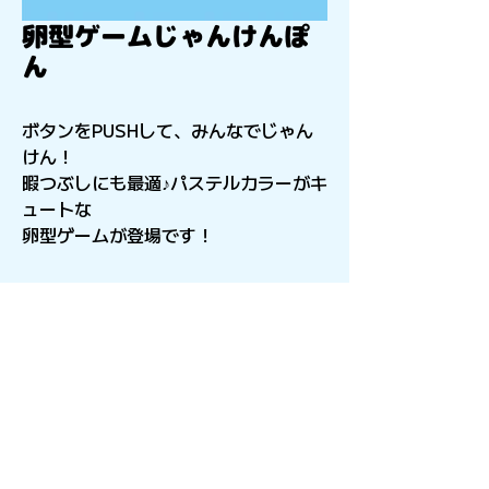
卵型ゲームじゃんけんぽ
ん
ボタンをPUSHして、みんなでじゃん
けん！
暇つぶしにも最適♪パステルカラーがキ
ュートな
卵型ゲームが登場です！
〒541-0056
​大阪府大阪市中央区久太郎町4-2-15
星和CITY B.L.D御堂 9F
Copyright©︎2021sail inc.All Rights Reserved.