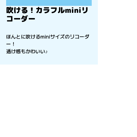
吹ける！カラフルminiリ
コーダー
ほんとに吹けるminiサイズのリコーダ
ー！
透け感もかわいい♪
〒541-0056
​大阪府大阪市中央区久太郎町4-2-15
星和CITY B.L.D御堂 9F
Copyright©︎2021sail inc.All Rights Reserved.