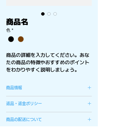
商品名
色
*
商品の詳細を入力してください。あな
たの商品の特徴やおすすめのポイント
をわかりやすく説明しましょう。
商品情報
商品の詳細を入力してください。サイ
返品・返金ポリシー
ズ、素材、取扱説明に加え、商品の特
徴やおすすめのポイントなどを説明し
返品・返金規約を入力してください。
商品の配送について
ましょう。
商品にご満足いただけなかった場合の
返品・返金ポリシーと手順を説明しま
配送地域、料金、所要時間、梱包な