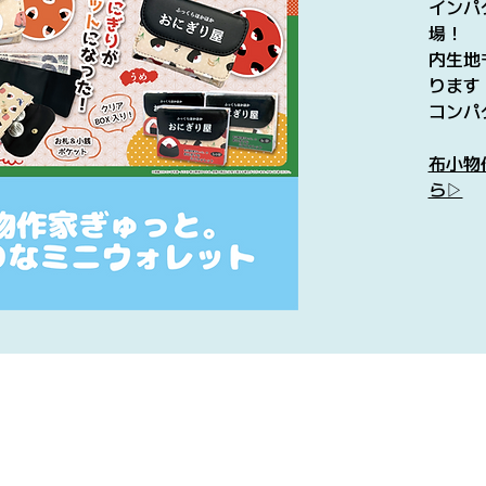
インパ
場！
内生地
ります
コンパ
布小物
ら▷