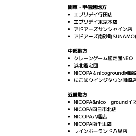
関東・甲信越地方
エブリデイ行田店
エブリデイ東京本店
アドアーズサンシャイン店
アドアーズ南砂町SUNAMO
中部地方
クレーンゲーム鑑定団NEO
浜北鑑定団
NICOPA＆nicoground岡崎
にこぱウイングタウン岡崎
近畿地方
NICOPA&nico ground
NICOPA四日市北店
NICOPA八幡店
NICOPA南千里店
レインボーランド八尾店