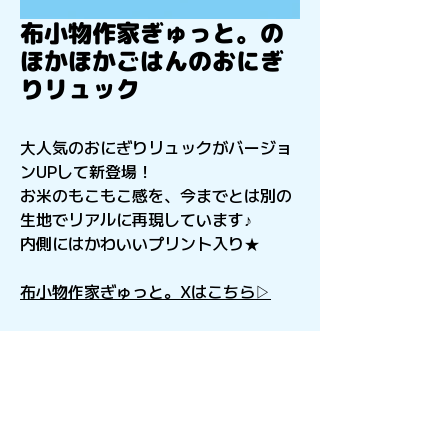
布小物作家ぎゅっと。の
ほかほかごはんのおにぎ
りリュック
大人気の
おにぎりリュックが
バージョ
ンUP
して新登場！
お米の
もこもこ感
を、
今までとは別の
生地でリアルに再現しています♪
内側にはかわいいプリント入り★
布小物作家ぎゅっと。Xはこちら▷