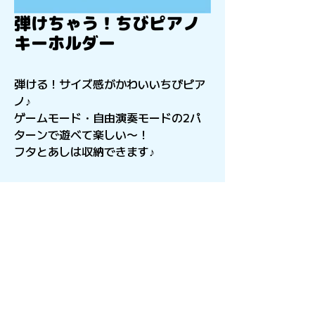
弾けちゃう！ちびピアノ
キーホルダー
弾ける！サイズ感がかわいいちびピア
ノ♪
ゲームモード・自由演奏モードの2パ
ターンで遊べて楽しい〜！
フタとあしは収納できます♪
〒541-0056
​大阪府大阪市中央区久太郎町4-2-15
星和CITY B.L.D御堂 9F
Copyright©︎2021sail inc.All Rights Reserved.