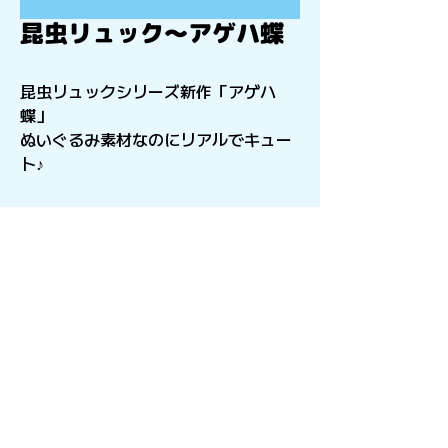
昆虫リュック〜アゲハ蝶
昆虫リュックシリーズ新作「アゲハ
蝶」
ぬいぐるみ素材なのにリアルでキュー
ト♪
〒541-0056
​大阪府大阪市中央区久太郎町4-2-15
星和CITY B.L.D御堂 9F
Copyright©︎2021sail inc.All Rights Reserved.