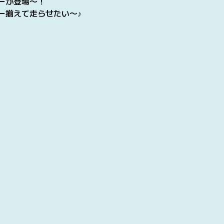
ーが登場〜！
ー揃えて走らせたい〜♪