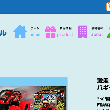
激走
バギ
360
四輪駆