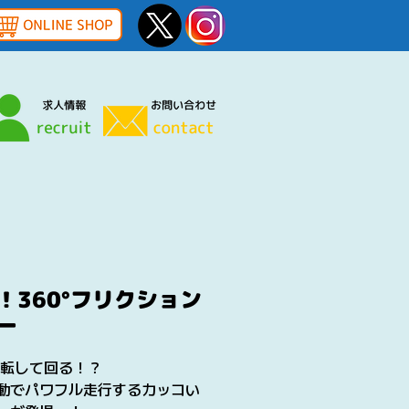
！360°フリクション
ー
°回転して回る！？
動でパワフル走行するカッコい