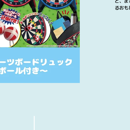
と、ま
るおも