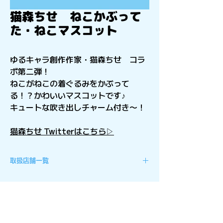
猫森ちせ ねこかぶって
た・ねこマスコット
ゆるキャラ創作作家・猫森ちせ コラ
ボ第二弾！
ねこがねこの着ぐるみをかぶって
る！？かわいいマスコットです♪
キュートな吹き出しチャーム付き〜！
猫森ちせ Twitterはこちら▷
取扱店舗一覧
東北地方
スウィーツファクトリーパックン会
津若松店
万ＳＡＩ堂 二本松店