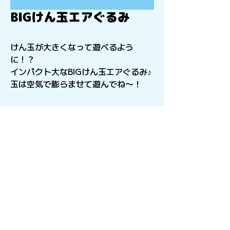
BIGけん玉エアぐるみ
けん玉が大きくなって遊べるよう
に！？
インパクト大なBIGけん玉エアぐるみ♪
玉は空気で膨らませて遊んでね〜！
〒541-0056
​大阪府大阪市中央区久太郎町4-2-15
星和CITY B.L.D御堂 9F
Copyright©︎2021sail inc.All Rights Reserved.