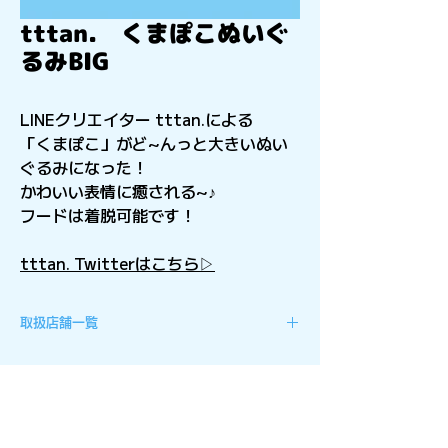
tttan. くまぽこぬいぐ
るみBIG
LINEクリエイター tttan.による
「くまぽこ」がど~んっと大きいぬい
ぐるみになった！
かわいい表情に癒される~♪
フードは着脱可能です！
tttan. Twitterはこちら▷
取扱店舗一覧
東北地方
アミューズパーク福島店
関東・甲信越地方