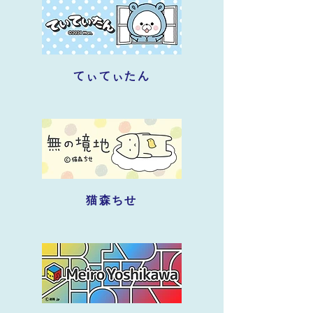
てぃてぃたん
猫森ちせ