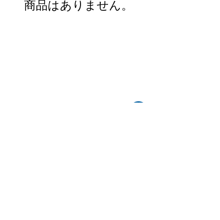
商品はありません。
〒541-0056
​大阪府大阪市中央区久太郎町4-2-15
星和CITY B.L.D御堂 9F
Copyright©︎2021sail inc.All Rights Reserved.